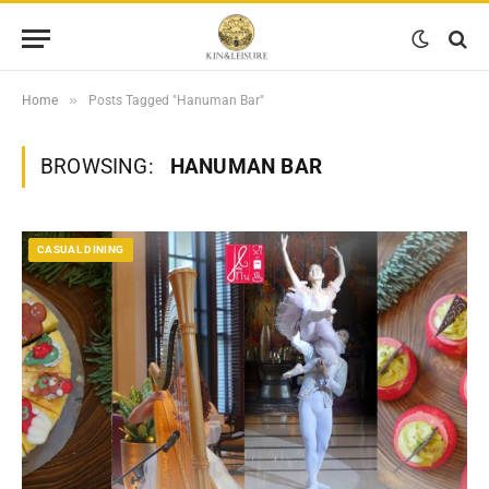
»
Home
Posts Tagged "Hanuman Bar"
BROWSING:
HANUMAN BAR
CASUAL DINING