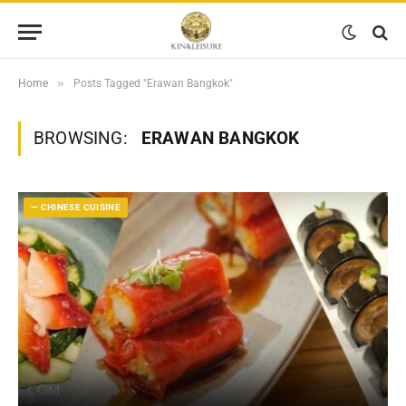
»
Home
Posts Tagged "Erawan Bangkok"
BROWSING:
ERAWAN BANGKOK
— CHINESE CUISINE