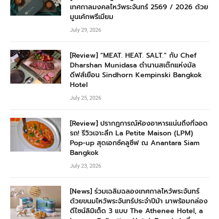
เทศกาลมงคลไหว้พระจันทร์ 2569 / 2026 ด้วย
มูนเค้กพรีเมียม
July 29, 2026
[Review] “MEAT. HEAT. SALT.” กับ Chef
Dharshan Munidasa ตำนานสเต๊กแห่งมัล
ดีฟส์เยือน Sindhorn Kempinski Bangkok
Hotel
July 25, 2026
[Review] ปรากฏการณ์ห้องอาหารแน่นถึงที่จอด
รถ! รีวิวเจาะลึก La Petite Maison (LPM)
Pop-up สุดเอกซ์คลูซีฟ ณ Anantara Siam
Bangkok
July 23, 2026
[News] ร่วมเฉลิมฉลองเทศกาลไหว้พระจันทร์
ด้วยขนมไหว้พระจันทร์ประจำปีม้า มาพร้อมกล่อง
ดีไซน์ลิมิเต็ด 3 แบบ The Athenee Hotel, a