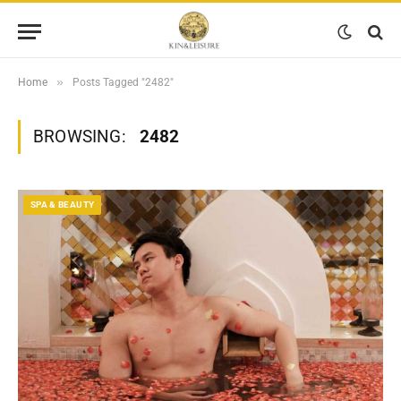
»
Home
Posts Tagged "2482"
BROWSING:
2482
SPA & BEAUTY