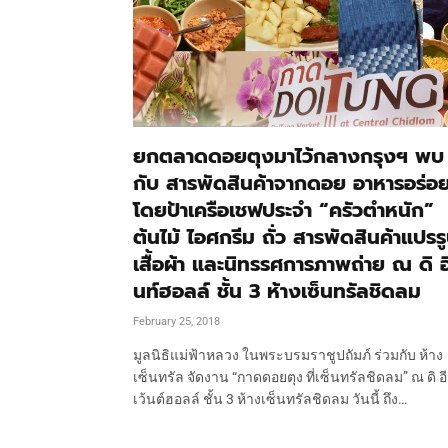
ยกตลาดดอยตุงมาไว้กลางกรุงฯ พบ
กับ สารพัดสินค้าจากดอย อาหารอร่อ
โดยป้าเครือเชฟประจำ “ครัวตำหนัก”
ต้นไม้ ไอศกรีม ถั่ว สารพัดสินค้าแปรร
เสื้อผ้า และนิทรรศการภาพถ่าย ณ ดิ อี
นท์ฮอลล์ ชั้น 3 ห้างเซ็นทรัลชิดลม
February 25, 2018
มูลนิธิแม่ฟ้าหลวง ในพระบรมราชูปถัมภ์ ร่วมกับ ห้าง
เซ็นทรัล จัดงาน “กาดดอยตุง ที่เซ็นทรัลชิดลม” ณ ดิ อี
เว้นต์ฮอลล์ ชั้น 3 ห้างเซ็นทรัลชิดลม วันนี้ ถึง…