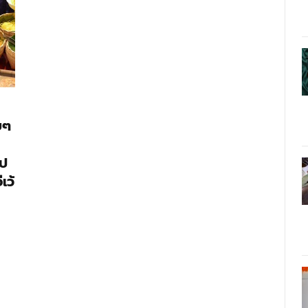
ยๆ
ูป
เว้