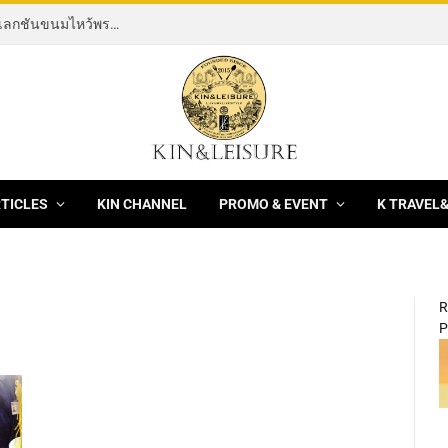
[News] THE ROCKING HORSE OF RESILIENCE คอลเลกชันขนมไหว้พระจันทร์ mooncake ประจำปี 2569 จากBanyan Tree Bangkok 1 สิงหาคม – 25 กันยายน 2569
RTICLES
KIN CHANNEL
PROMO & EVENT
K TRAVEL
R
P