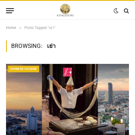
»
Home
Posts Tagged "เย่า"
BROWSING:
เย่า
CHINESE CUISINE