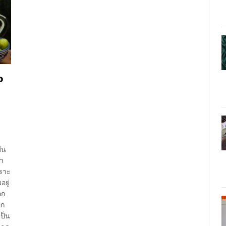
อ
ัน
ำ
พราะ
ยู่
อก
อก
เป็น