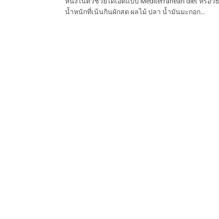
หนึ่งในตัวช่วยไดเอตแบบ Mediterranean diet หรือวิธ
น้ำหนักที่เน้นกินผักสด ผลไม้ ปลา น้ำมันมะกอก…