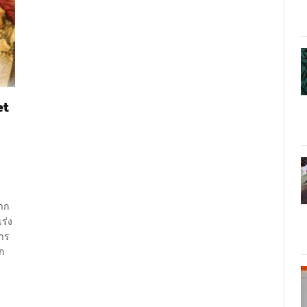
et
าก
เร่ง
การ
ก