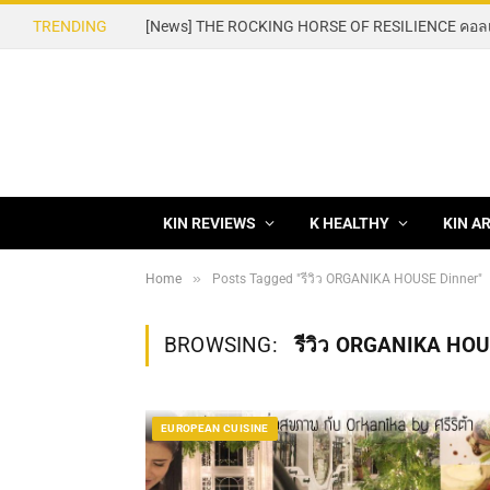
TRENDING
KIN REVIEWS
K HEALTHY
KIN A
»
Home
Posts Tagged "รีวิว ORGANIKA HOUSE Dinner"
BROWSING:
รีวิว ORGANIKA HO
EUROPEAN CUISINE