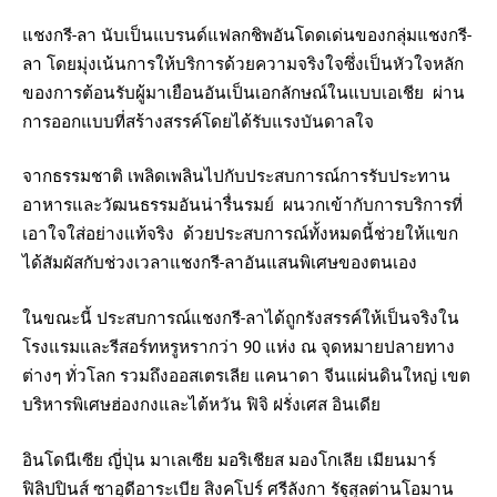
แชงกรี-ลา นับเป็นแบรนด์แฟลกชิพอันโดดเด่นของกลุ่มแชงกรี-
ลา โดยมุ่งเน้นการให้บริการด้วยความจริงใจซึ่งเป็นหัวใจหลัก
ของการต้อนรับผู้มาเยือนอันเป็นเอกลักษณ์ในแบบเอเชีย ผ่าน
การออกแบบที่สร้างสรรค์โดยได้รับแรงบันดาลใจ
จากธรรมชาติ เพลิดเพลินไปกับประสบการณ์การรับประทาน
อาหารและวัฒนธรรมอันน่ารื่นรมย์ ผนวกเข้ากับการบริการที่
เอาใจใส่อย่างแท้จริง ด้วยประสบการณ์ทั้งหมดนี้ช่วยให้แขก
ได้สัมผัสกับช่วงเวลาแชงกรี-ลาอันแสนพิเศษของตนเอง
ในขณะนี้ ประสบการณ์แชงกรี-ลาได้ถูกรังสรรค์ให้เป็นจริงใน
โรงแรมและรีสอร์ทหรูหรากว่า 90 แห่ง ณ จุดหมายปลายทาง
ต่างๆ ทั่วโลก รวมถึงออสเตรเลีย แคนาดา จีนแผ่นดินใหญ่ เขต
บริหารพิเศษฮ่องกงและไต้หวัน ฟิจิ ฝรั่งเศส อินเดีย
อินโดนีเซีย ญี่ปุ่น มาเลเซีย มอริเชียส มองโกเลีย เมียนมาร์
ฟิลิปปินส์ ซาอุดีอาระเบีย สิงคโปร์ ศรีลังกา รัฐสุลต่านโอมาน