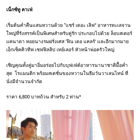
เน็กซ์ทู คาเฟ่
เริ่มต้นค่ำคืนแสนหวานด้วย “แชร์ เดอะ เลิฟ” อาหารทะเลจาน
ใหญ่ที่รังสรรค์เป็นพิเศษสำหรับคู่รัก ประกอบไปด้วย ล็อบสเตอร์
แคนาดา หอยนางรมฝรั่งเศส ‘ฟิน เดอ แคลร์’ และอีกมากมาย
เอ็กเซ็คคิวทีฟ เชฟฟิลลิป เทย์เลอร์ หัวหน้าพ่อครัวใหญ่
เชิญคุณทั้งคู่มาอิ่มอร่อยไปกับบุฟเฟ่ต์อาหารนานาชาติมื้อค่ำ
สุด โรแมนติก พร้อมสเตชั่นของหวานในธีมวันวาเลนไทน์ ที่
นั่งมีจำนวนจำกัด
ราคา 6,800 บาทถ้วน สำหรับ 2 ท่าน*