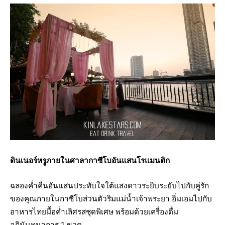
ดินเนอร์หรูภายในศาลากาซีโบอันแสนโรแมนติก
ฉลองค่ำคืนอันแสนประทับใจใต้แสงดาวระยิบระยับไปกับคู่รัก
ของคุณภายในกาซีโบส่วนตัวริมแม่น้ำเจ้าพระยา อิ่มเอมไปกับ
อาหารไทยมื้อค่ำเลิศรสชุดพิเศษ พร้อมด้วยเครื่องดื่ม
อภินันทนาการ 1 ขวด