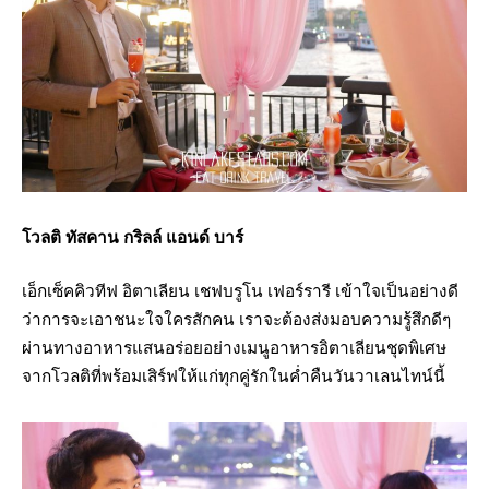
โวลติ ทัสคาน กริลล์ แอนด์ บาร์
เอ็กเซ็คคิวทีฟ อิตาเลียน เชฟบรูโน เฟอร์รารี เข้าใจเป็นอย่างดี
ว่าการจะเอาชนะใจใครสักคน เราจะต้องส่งมอบความรู้สึกดีๆ
ผ่านทางอาหารแสนอร่อยอย่างเมนูอาหารอิตาเลียนชุดพิเศษ
จากโวลติที่พร้อมเสิร์ฟให้แก่ทุกคู่รักในค่ำคืนวันวาเลนไทน์นี้