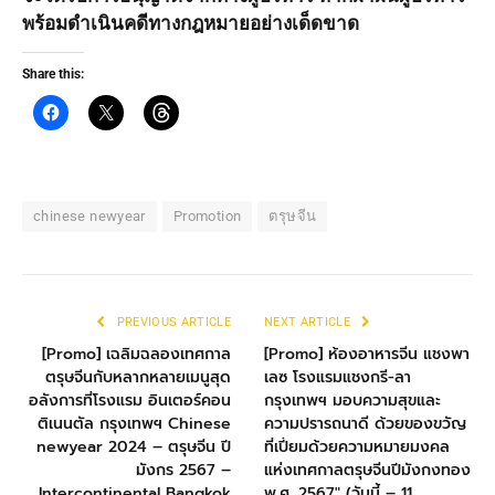
พร้อมดำเนินคดีทางกฎหมายอย่างเด็ดขาด
Share this:
chinese newyear
Promotion
ตรุษจีน
PREVIOUS ARTICLE
NEXT ARTICLE
[Promo] เฉลิมฉลองเทศกาล
[Promo] ห้องอาหารจีน แชงพา
ตรุษจีนกับหลากหลายเมนูสุด
เลซ โรงแรมแชงกรี-ลา
อลังการที่โรงแรม อินเตอร์คอน
กรุงเทพฯ มอบความสุขและ
ติเนนตัล กรุงเทพฯ Chinese
ความปรารถนาดี ด้วยของขวัญ
newyear 2024 – ตรุษจีน ปี
ที่เปี่ยมด้วยความหมายมงคล
มังกร 2567 –
แห่งเทศกาลตรุษจีนปีมังกงทอง
Intercontinental Bangkok
พ.ศ. 2567″ (วันนี้ – 11