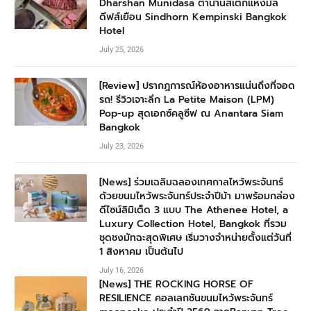
Dharshan Munidasa ตำนานสเต๊กแห่งมัล
ดีฟส์เยือน Sindhorn Kempinski Bangkok
Hotel
July 25, 2026
[Review] ปรากฏการณ์ห้องอาหารแน่นถึงที่จอด
รถ! รีวิวเจาะลึก La Petite Maison (LPM)
Pop-up สุดเอกซ์คลูซีฟ ณ Anantara Siam
Bangkok
July 23, 2026
[News] ร่วมเฉลิมฉลองเทศกาลไหว้พระจันทร์
ด้วยขนมไหว้พระจันทร์ประจำปีม้า มาพร้อมกล่อง
ดีไซน์ลิมิเต็ด 3 แบบ The Athenee Hotel, a
Luxury Collection Hotel, Bangkok ที่รวม
ชุดชงมัทฉะสุดพิเศษ เริ่มวางจำหน่ายตั้งแต่วันที่
1 สิงหาคม เป็นต้นไป
July 16, 2026
[News] THE ROCKING HORSE OF
RESILIENCE คอลเลกชันขนมไหว้พระจันทร์