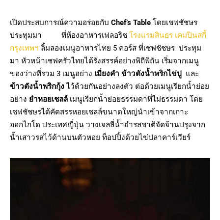
เปิดประสบการณ์ความอร่อยกับ
Chef’s Table
โดยเชฟชัชษร
ประทุมมา ที่ห้องอาหารเฟลอริช
โรงแรมสินธร เคมปินสกี้
กรุงเทพฯ
ลิ้มลองเมนูอาหารไทย 5 คอร์ส ที่เชฟชัชษร ประทุม
มา หัวหน้าเชฟครัวไทยได้รังสรรค์อย่างพิถีพิถัน เริ่มจากเมนู
ของว่างที่รวม 3 เมนูอย่าง
เมี่ยงคำ ข้าวตังน้ำพริกไข่ปู
และ
ข้าวตังน้ำพริกกุ้ง
ไว้ด้วยกันอย่างลงตัว ต่อด้วยเมนูเรียกน้ำย่อย
อย่าง
ยำหอยเชลล์
เมนูเรียกน้ำย่อยธรรมดาที่ไม่ธรรมดา โดย
เชฟชัชษรได้คัดสรรหอยเชลล์ขนาดใหญ่นำเข้าจากเกาะ
ฮอกไกโด ประเทศญี่ปุ่น วางเจลลี่น้ำยำรสชาติจัดจ้านปรุงจาก
น้ำเสาวรสไว้ด้านบนตัวหอย ท็อปปิ้งด้วยไข่ปลาคาร์เวียร์