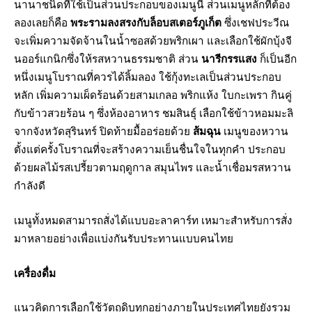
นานาชนิดที่ใช้เป็นส่วนประกอบของเมนูนี้ ส่วนเมนูหลักที่ต้อง
ลองเลยก็คือ
พระรามลงสรงกับล็อบสเตอร์ภูเก็ต
ซึ่งเชฟประวีณ
จะเพิ่มความจัดจ้านในน้ำซอสด้วยพริกเผา และเลือกใช้ผักบุ้งจี
นออร์แกนิกซึ่งให้รสหวานธรรมชาติ ส่วน
นารีกรรแสง
ก็เป็นอีก
หนึ่งเมนูโบราณที่ควรได้ลิ้มลอง ใช้กุ้งทะเลเป็นส่วนประกอบ
หลัก เพิ่มความเผ็ดร้อนด้วยสามเกลอ พริกแห้ง ใบกะเพรา กินคู่
กับข้าวสวยร้อน ๆ ซึ่งห้องอาหาร ชมสินธุ์ เลือกใช้ข้าวหอมมะลิ
จากจังหวัดสุรินทร์ ปิดท้ายมื้ออร่อยด้วย
ส้มฉุน
เมนูของหวาน
ตั้งแต่ครั้งโบราณที่จะสร้างความเย็นชื่นใจในทุกคำ ประกอบ
ด้วยผลไม้รสเปรี้ยวตามฤดูกาล สมุนไพร และน้ำเชื่อมรสหวาน
กำลังดี
เมนูทั้งหมดสามารถสั่งได้แบบอะลาคาร์ท เหมาะสำหรับการสั่ง
มาหลายอย่างเพื่อแบ่งกันรับประทานแบบคนไทย
เครื่องดื่ม
แนวคิดการเลือกใช้วัตถุดิบทุกอย่างภายในประเทศไทยยังรวม