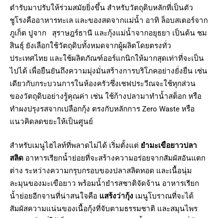
ตำรับมาปรับให้ร่วมสมัยยิ่งขึ้น สำหรับวัตถุดิบหลักที่เป็นตัว
ชูโรงคืออาหารทะเล และของสดจากแม่น้ำ อาทิ ล็อบสเตอร์จาก
ภูเก็ต ปูจาก สุราษฎร์ธานี และกุ้งแม่น้ำจากอยุธยา เป็นต้น ชม
สินธุ์ ยังเลือกใช้วัตถุดิบทั้งหมดจากผู้ผลิตโดยตรงทั่ว
ประเทศไทย และใช้ผลิตภัณฑ์ออร์แกนิกให้มากสุดเท่าที่จะเป็น
ไปได้ เพื่อยืนยันถึงความมุ่งมั่นสร้างการบริโภคอย่างยั่งยืน เช่น
เดียวกับกระบวนการในห้องครัวซึ่งเชฟประวีณจะใช้ทุกส่วน
ของวัตถุดิบอย่างรู้คุณค่า เช่น ใช้ก้างปลามาทำน้ำสต็อก หรือ
ทำผงปรุงรสจากเปลือกกุ้ง ตรงกับหลักการ Zero Waste หรือ
แนวคิดลดขยะให้เป็นศูนย์
สำหรับเมนูไฮไลท์ที่พลาดไม่ได้ เริ่มตั้งแต่
ยำมะเขือยาวปลา
สลิด
อาหารเรียกน้ำย่อยที่จะสร้างความอร่อยจากสัมผัสอันแตก
ต่าง ระหว่างความกรุบกรอบของปลาสลิดทอด และเนื้อนุ่ม
ละมุนของมะเขือยาว พร้อมน้ำยำรสชาติจัดจ้าน อาหารเรียก
น้ำย่อยอีกจานที่น่าสนใจคือ
แสร้งว่ากุ้ง
เมนูโบราณที่จะได้
สัมผัสความแน่นของเนื้อกุ้งที่จับตามธรรมชาติ และสมุนไพร