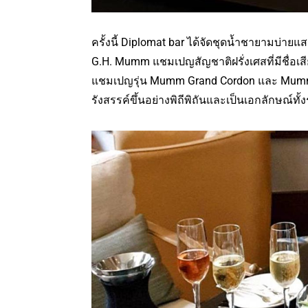
ครั้งนี้ Diplomat bar ได้จัดชุดน้ำชายามบ่ายแ
G.H. Mumm แชมเปญสัญชาติฝรั่งเศสที่มีชื่อเสีย
แชมเปญรุ่น Mumm Grand Cordon และ Mumm G
รังสรรค์ขึ้นอย่างพิถีพิถันและเป็นเอกลักษณ์ทั