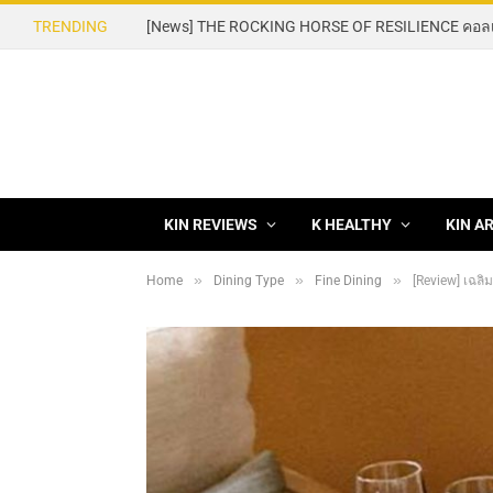
TRENDING
KIN REVIEWS
K HEALTHY
KIN A
»
»
»
Home
Dining Type
Fine Dining
[Review] เฉล