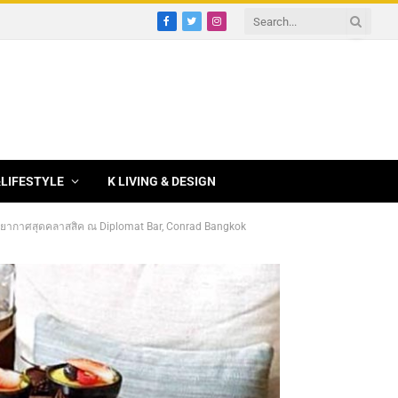
Facebook
Twitter
Instagram
&LIFESTYLE
K LIVING & DESIGN
รยากาศสุดคลาสสิค ณ Diplomat Bar, Conrad Bangkok