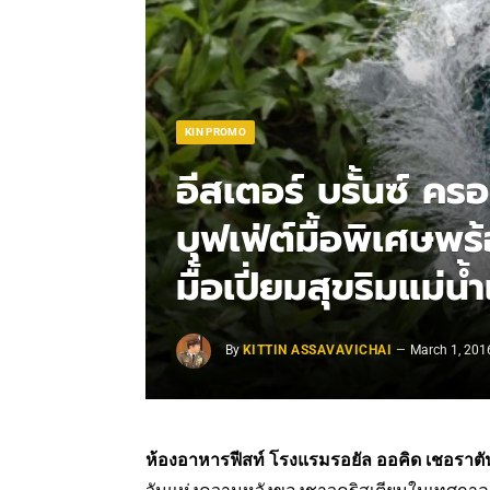
KIN PROMO
อีสเตอร์ บรั้นซ์ ครอ
บุฟเฟ่ต์มื้อพิเศษพ
มื้อเปี่ยมสุขริมแม่น้
By
KITTIN ASSAVAVICHAI
March 1, 201
ห้องอาหารฟีสท์ โรงแรมรอยัล ออคิด เชอราตั