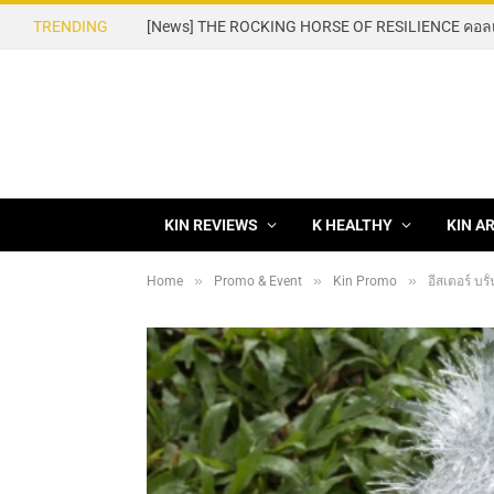
TRENDING
KIN REVIEWS
K HEALTHY
KIN A
»
»
»
Home
Promo & Event
Kin Promo
อีสเตอร์ บร