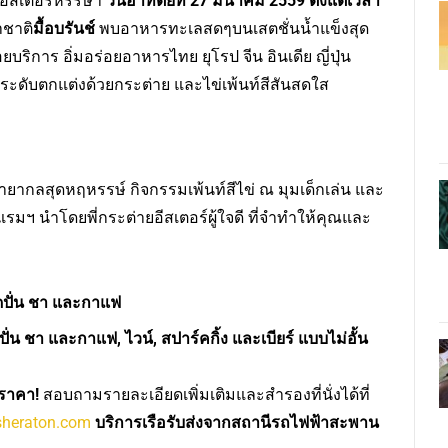
อีสเตอร์หรรษา
วันอาทิตย์ที่
27 มีนาคม 2559 ตั้งแต่เวลา
าชาติ
มื้อบรันช์
พบอาหารทะเลสดๆบนเสตชั่นน้ำแข็งสุด
ริการ อิ่มอร่อยอาหารไทย ยุโรป จีน อินเดีย ญี่ปุ่น
ะดับตกแต่งด้วยกระต่าย และไข่เพ้นท์สีสันสดใส
ากลสุดหฤหรรษ์ กิจกรรมเพ้นท์สีไข่ ณ มุมเด็กเล่น และ
มฯ นำโดยพี่กระต่ายอีสเตอร์ผู้ใจดี ที่จำทำให้คุณและ
สดปั่น ชา และกาแฟ
ดปั่น ชา และกาแฟ
, ไวน์, สปาร์คกิ้ง และเบียร์ แบบไม่อั้น
่งราคา
!
สอบถามรายละเอียดเพิ่มเติมและสำรองที่นั่งได้ที่
sheraton.com
บริการเรือรับส่งจากสถานีรถไฟฟ้าสะพาน