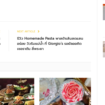
E
NEXT ARTICLE
ส
รีวิว Homemade Pasta พาสต้าเส้นสดแสน
ล
อร่อย วิวริมแม่น้ำ ที่ Giorgio’s รอยัลออคิด
เชอราตัน สี่พระยา