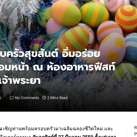
บครัวสุขสันต์ อิ่มอร่อย
ร้อมหน้า ณ ห้องอาหารฟีสท์
ำเจ้าพระยา
6
No Comments
2 Mins Read
R
น
เชิญท่านพร้อมครอบครัวมาเฉลิมฉลองชีวิตใหม่ และ
P