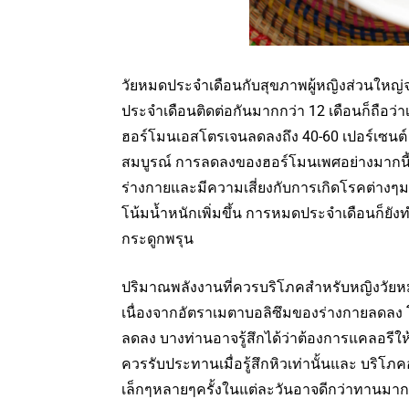
วัยหมดประจำเดือนกับสุขภาพผู้หญิงส่วนใหญ่จะ
ประจำเดือนติดต่อกันมากกว่า 12 เดือนก็ถือว่
ฮอร์โมนเอสโตรเจนลดลงถึง 40-60 เปอร์เซนต์
สมบูรณ์ การลดลงของฮอร์โมนเพศอย่างมากนี้ทำ
ร่างกายและมีความเสี่ยงกับการเกิดโรคต่าง
โน้มน้ำหนักเพิ่มขึ้น การหมดประจำเดือนก็ยั
กระดูกพรุน
ปริมาณพลังงานที่ควรบริโภคสำหรับหญิงวัย
เนื่องจากอัตราเมตาบอลิซึมของร่างกายลดลง 
ลดลง บางท่านอาจรู้สึกได้ว่าต้องการแคลอรีให้
ควรรับประทานเมื่อรู้สึกหิวเท่านั้นและ บริโภ
เล็กๆหลายๆครั้งในแต่ละวันอาจดีกว่าทานมากๆ