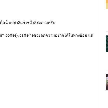
่มน้ำเปล่า2แก้ว+ถั่วลิสงตามครับ
kim coffee), caffeineช่วยลดความอยากได้ในทางอ้อม แต่