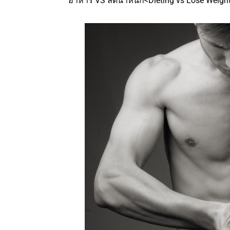
อาหาร VS ลดน้ำหนัก<Dieting vs Lose Weigh