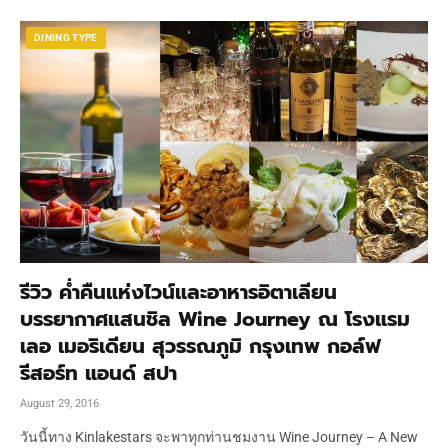
DINING TYPE
รีวิว ค่ำคืนแห่งไวน์และอาหารอิตาเลียน
บรรยากาศแสนชิล Wine Journey ณ โรงแรม
เลอ เมอริเดียน สุวรรณภูมิ กรุงเทพ กอล์ฟ
รีสอร์ท แอนด์ สปา
August 29, 2016
วันนี้ทาง Kinlakestars จะพาทุกท่านชมงาน Wine Journey – A New