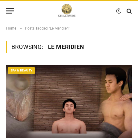
»
Home
Posts Tagged "Le Meridien"
BROWSING:
LE MERIDIEN
SPA & BEAUTY