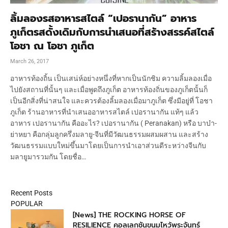
ลิ้มลองรสอาหารสไตล์ “เปอรานากัน” อาหาร
ภูเก็ตรสดั้งเดิมกับการนำเสนอที่สร้างสรรค์สไตล์
โอชา ณ โอชา ภูเก็ต
March 26, 2017
อาหารท้องถิ้น เป็นเสน่ห์อย่างหนึ่งที่หากเป็นนักชิม ความลิ้มลองเมื่อ
ไปยังสถานที่นั้นๆ และเมื่อพูดถึงภูเก็ต อาหารท้องถิ่นของภูเก็ตนั้นก็
เป็นอีกสิ่งที่น่าสนใจ และควรต้องลิ้มลองเมื่อมาภูเก็ต ซึ่งมีอยู่ที่ โอชา
ภูเก็ต ร้านอาหารที่นำเสนออาหารสไตล์ เปอรานากัน แท้ๆ แล้ว
อาหาร เปอรานากัน คืออะไร? เปอรานากัน ( Peranakan) หรือ บาบ๋า-
ย่าหยา คือกลุ่มลูกครึ่งมลายู-จีนที่มีวัฒนธรรมผสมผสาน และสร้าง
วัฒนธรรมแบบใหม่ขึ้นมาโดยเป็นการนำเอาส่วนดีระหว่างจีนกับ
มลายูมารวมกัน โดยชื่อ…
Recent Posts
POPULAR
[News] THE ROCKING HORSE OF
RESILIENCE คอลเลกชันขนมไหว้พระจันทร์