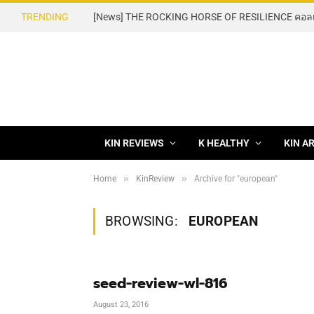
TRENDING
KIN REVIEWS
K HEALTHY
KIN A
»
»
Home
KinReview
Archive for "european"
BROWSING:
EUROPEAN
seed-review-wl-816
August 23, 2016