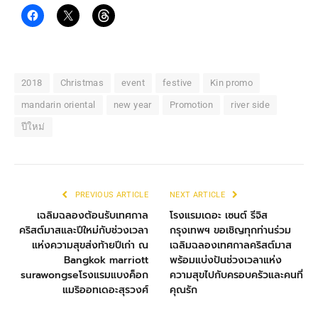
2018
Christmas
event
festive
Kin promo
mandarin oriental
new year
Promotion
river side
ปีใหม่
PREVIOUS ARTICLE
NEXT ARTICLE
เฉลิมฉลองต้อนรับเทศกาล
โรงแรมเดอะ เซนต์ รีจิส
คริสต์มาสและปีใหม่กับช่วงเวลา
กรุงเทพฯ ขอเชิญทุกท่านร่วม
แห่งความสุขส่งท้ายปีเก่า ณ
เฉลิมฉลองเทศกาลคริสต์มาส
Bangkok marriott
พร้อมแบ่งปันช่วงเวลาแห่ง
surawongseโรงแรมแบงค็อก
ความสุขไปกับครอบครัวและคนที่
แมริออทเดอะสุรวงศ์
คุณรัก