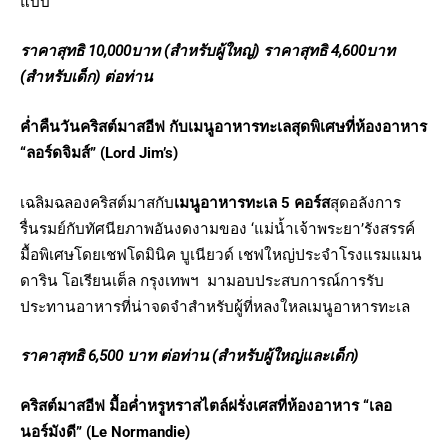
แบบ
ราคาสุทธิ
10,000บาท (สำหรับผู้ใหญ่) ราคาสุทธิ 4,600บาท
(สำหรับเด็ก) ต่อท่าน
ค่ำคืนวันคริสต์มาสอีฟ กับเมนูอาหารทะเลสุดพิเศษที่ห้องอาหาร
“ลอร์ดจิมส์”
(Lord Jim’s)
เฉลิมฉลองคริสต์มาสกับ
เมนูอาหารทะเล 5 คอร์ส
สุดอลังการ
รื่นรมย์กับทัศนียภาพอันงดงามของ ‘แม่น้ำเจ้าพระยา’รังสรรค์
มื้อพิเศษโดยเชฟโดมินิค บูเนียวด์ เชฟใหญ่ประจำโรงแรมแมน
ดาริน โอเรียนเต็ล กรุงเทพฯ มามอบประสบการณ์การรับ
ประทานอาหารที่น่าจดจำสำหรับผู้ที่หลงใหลเมนูอาหารทะเล
ราคาสุทธิ 6,
500 บาท ต่อท่าน (สำหรับผู้ใหญ่และเด็ก)
คริสต์มาสอีฟ มื้อค่ำหรูหราสไตล์ฝรั่งเศสที่ห้องอาหาร “เลอ
นอร์มังดี” (
Le Normandie)