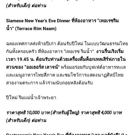
(สำหรับเด็ก) ต่อท่าน
Siamese New Year’s Eve Dinner
ที่ห้องอาหาร “เทอเรซ
ริม
น้ำ”
(Terrace Rim Naam)
ฉลองเทศกาลส่งท้ายปีเก่า ต้อนรับปีใหม่ ในแบบวัฒนธรรมไทย
กันทั้งครอบครัว ที่ห้องอาหาร “เทอเรซ ริมน้ำ”
งานรื่นเริงเริ่ม
เวลา 19.45 น.
ต้อนรับท่านด้วยเครื่องดื่มค็อกเทลเสิร์ฟภายใน
สวนของ “ออเธอร์ส เลาจน์”
พร้อมอร่อยกับบุฟเฟ่ต์อาหารทะเล
และเมนูอาหารไทยสี่ภาค และชมโชว์การแสดงนาฏศิลป์ไทย
สวยงามตระการ แล้วร่วมนับถอยหลังต้อนรับ
ปีใหม่ ริมแม่น้ำเจ้าพระยา
ราคาสุทธิ 10
,000
บาท (สำหรับผู้ใหญ่) ราคาสุทธิ
4,000
บาท
(สำหรับเด็ก) ต่อท่าน