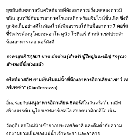
สุขสันต์เทศกาลวันคริสต์มาสที่ห้องอาหารฝรั่งเศสสองดาวมิ
ชลิน สุนทรีย์กับบรรยากาศโรแมนติก พร้อมจิบไวน์ชั้นเลิศ ซึ่งที่
ถูกจัดเก็บอย่างดีในห้องไวน์เพิ่มอรรรสให้กับมื้ออาหาร
7
คอร์ส
ที่
รังสรรค์เมนูโดยเชฟอาโน ดูนัง โซทีเอร์ หัวหน้าเชฟประจำ
ห้องอาหาร เลอ นอร์มังดี
ราคาสุทธิ
12,
500
บาท ต่อท่าน (สำหรับผู้ใหญ่และเด็ก) *กรุณา
สำรองที่นั่งล่วงหน้า
คริสต์มาสอีฟ ยามเย็นริมแม่น้ำที่ห้องอาหารอิตาเลียน
“
เชาว์ เท
อร์เรซซ่า
” (Ciao
Terrazza
)
อิ่มอร่อยกับ
เมนูอาหารอิตาเลียน
5คอร์ส
ในวันคริสต์มาสอีฟ
สร้างสรรค์เมนูโดยเชฟมาร์เซลโล่ สกอคนามิกกลิโอ เน้น
วัตถุดิบสดใหม่นำเข้าจากประเทศอิตาลี และดื่มด่ำกับความ
งดงามยามเย็นของแม่น้ำเจ้าพระยา และอาคาร