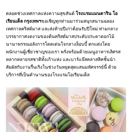
ตลอดช่วงเทศกาลแห่งความสุขสันต์
โรงแรมแมนดาริน โอ
เรียนเต็ล กรุงเทพฯ
ขอเชิญทุกท่านมาร่วมสนุกสนานฉลอง
เทศกาลคริสต์มาส และส่งท้ายปีเก่าต้อนรับปีใหม่ ท่ามกลาง
บรรยากาศงดงามของต้นคริสต์มาสประดับประดาดอกไม้
นานาพรรณอลังการโดดเด่นใจกลางล็อบบี้ ตกแต่งโดย
พนักงานผู้เชี่ยวชาญของเรา พรั่งพร้อมด้วยเมนูอาหารเลิศรส
หลากหลายรสชาติทั้งเก้าแห่ง และบาร์แจ๊สคลาสสิคชั้นนำ
สัมผัสกับงานรื่นเริงในช่วงวันหยุดสุดแสนมหัศจรรย์นี้ ด้วย
บริการที่เป็นตำนานของโรงแรมโอเรียนเต็ล