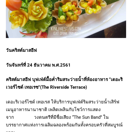
วันคริสต์มาสอีฟ
วันจันทร์ที่ 24 ธันวาคม
พ.ศ.
256
1
คริสต์มาสอีฟ บุฟเฟ่ต์มื้อค่ำริมสระว่ายน้ำที่ห้องอาหาร “เดอะริ
เวอร์ไซด์ เทอเรซ”
(The Riverside Terrace)
เดอะริเวอร์ไซด์ เทอเรส ให้บริการบุฟเฟ่ต์ริมสระว่ายน้ำเสิร์ฟ
เมนูอาหารนานาชาติ เพลิดเพลินกับโชว์การแสดง
จาก วงดนตรีที่มีชื่อเสียง “The Sun Band” ใน
บรรยากาศแห่งการเฉลิมฉลองพร้อมกันทั้งครอบครัวที่สมบูรณ์