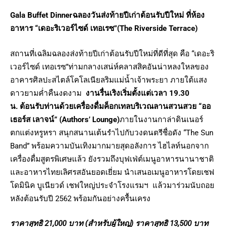
Gala Buffet Dinner
ฉลองวันส่งท้ายปีเก่าต้อนรับปีใหม่
ที่ห้อง
อาหาร “เดอะริเวอร์ไซด์ เทอเรซ”
(The Riverside Terrace)
สถานที่เฉลิมฉลองส่งท้ายปีเก่าต้อนรับปีใหม่ที่ดีที่สุด คือ “เดอะริ
เวอร์ไซด์ เทอเรซ”ท่ามกลางเสน่ห์คลาสสิคอันน่าหลงใหลของ
อาคารศิลปะสไตล์โคโลเนียลริมแม่น้ำเจ้าพระยา ภายใต้แสง
ดาวยามค่ำคืนงดงาม
งานรื่นเริงเริ่มตั้งแต่เวลา 19.30
น.
ต้อนรับท่านด้วยเครื่องดื่มค็อกเทลบริเวณลานสวนสวย “ออ
เธอร์ส เลาจน์”
(
Authors’ Lounge)
ภายในงานกาล่าดินเนอร์
ตกแต่งหรูหรา สนุกสนานเต้นรำไปกับวงดนตรีชื่อดัง “The Sun
Band” พร้อมความบันเทิงมากมายสุดอลังการ ไฮไลท์นอกจาก
เครื่องดื่มสูตรพิเศษแล้ว ยังรวมถึงบุฟเฟ่ต์เมนูอาหารนานาชาติ
และอาหารไทยเลิศรสอันยอดเยี่ยม นำเสนอเมนูอาหารโดยเชฟ
โดมินิค บูเนียวด์ เชฟใหญ่ประจำโรงแรมฯ แล้วมาร่วมนับถอย
หลังต้อนรับปี 2562 พร้อมกันอย่างครื้นเครง
ราคาสุทธิ 21,000 บาท (สำหรับผู้ใหญ่) ราคาสุทธิ 13,500 บาท