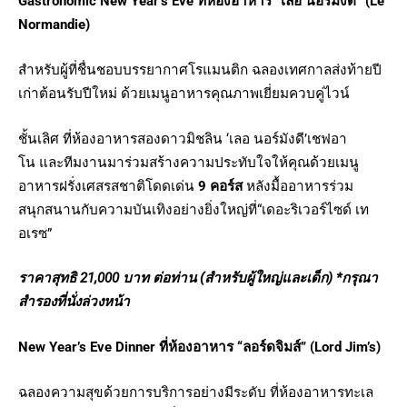
Gastronomic New Year’s Eve
ที่ห้องอาหาร “เลอ นอร์มังดี” (
Le
Normandie)
สำหรับผู้ที่ชื่นชอบบรรยากาศโรแมนติก ฉลองเทศกาลส่งท้ายปี
เก่าต้อนรับปีใหม่ ด้วยเมนูอาหารคุณภาพเยี่ยมควบคู่ไวน์
ชั้นเลิศ ที่ห้องอาหารสองดาวมิชลิน ‘เลอ นอร์มังดี’เชฟอา
โน และทีมงานมาร่วมสร้างความประทับใจให้คุณด้วยเมนู
อาหารฝรั่งเศสรสชาติโดดเด่น
9 คอร์ส
หลังมื้ออาหารร่วม
สนุกสนานกับความบันเทิงอย่างยิ่งใหญ่ที่“เดอะริเวอร์ไซด์ เท
อเรซ”
ราคาสุทธิ
21,000
บาท ต่อท่าน (สำหรับผู้ใหญ่และเด็ก)
*กรุณา
สำรองที่นั่งล่วงหน้า
New Year’s Eve Dinner ที่ห้องอาหาร “ลอร์ดจิมส์” (Lord Jim’s)
ฉลองความสุขด้วยการบริการอย่างมีระดับ ที่ห้องอาหารทะเล