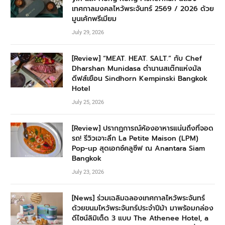
เทศกาลมงคลไหว้พระจันทร์ 2569 / 2026 ด้วย
มูนเค้กพรีเมียม
July 29, 2026
[Review] “MEAT. HEAT. SALT.” กับ Chef
Dharshan Munidasa ตำนานสเต๊กแห่งมัล
ดีฟส์เยือน Sindhorn Kempinski Bangkok
Hotel
July 25, 2026
[Review] ปรากฏการณ์ห้องอาหารแน่นถึงที่จอด
รถ! รีวิวเจาะลึก La Petite Maison (LPM)
Pop-up สุดเอกซ์คลูซีฟ ณ Anantara Siam
Bangkok
July 23, 2026
[News] ร่วมเฉลิมฉลองเทศกาลไหว้พระจันทร์
ด้วยขนมไหว้พระจันทร์ประจำปีม้า มาพร้อมกล่อง
ดีไซน์ลิมิเต็ด 3 แบบ The Athenee Hotel, a