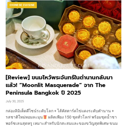
CHINESE CUISINE
[Review] ขนมไหว้พระจันทร์ในตำนานกลับมา
แล้ว! “Moonlit Masquerade” จาก The
Peninsula Bangkok ปี 2025
July 30, 2025
กล่องลิมิเต็ดดีไซน์ระดับโลก + ไส้คัสตาร์ดไข่แดงระดับตำนาน +
รสชาติใหม่หอมละมุน
ผลิตเพียง 150 ชุดทั่วโลก! พร้อมชุดน้ำชา
พอร์ซเลนสุดหรู เหมาะสำหรับนักสะสมและของขวัญสุดพิเศษ ขนม