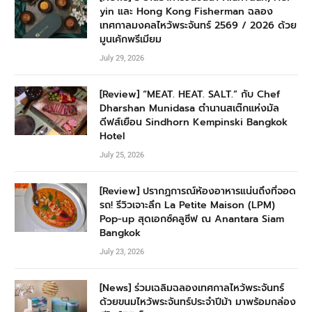
yin และ Hong Kong Fisherman ฉลอง
เทศกาลมงคลไหว้พระจันทร์ 2569 / 2026 ด้วย
มูนเค้กพรีเมียม
July 29, 2026
[Review] “MEAT. HEAT. SALT.” กับ Chef
Dharshan Munidasa ตำนานสเต๊กแห่งมัล
ดีฟส์เยือน Sindhorn Kempinski Bangkok
Hotel
July 25, 2026
[Review] ปรากฏการณ์ห้องอาหารแน่นถึงที่จอด
รถ! รีวิวเจาะลึก La Petite Maison (LPM)
Pop-up สุดเอกซ์คลูซีฟ ณ Anantara Siam
Bangkok
July 23, 2026
[News] ร่วมเฉลิมฉลองเทศกาลไหว้พระจันทร์
ด้วยขนมไหว้พระจันทร์ประจำปีม้า มาพร้อมกล่อง