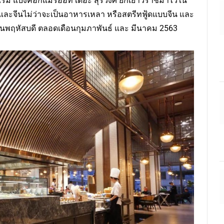
งแรม แบงค็อกแมริออท เดอะ สุรวงศ์ ยกเยาวราชมาไว้ใน
ทยและจีนไม่ว่าจะเป็นอาหารเหลา หรือสตรีทฟู้ดแบบจีน และ
ันพฤหัสบดี ตลอดเดือนกุมภาพันธ์ และ มีนาคม 2563