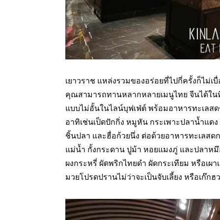
เยาวราช แหล่งรวมของอร่อยที่ไปกี่ครั้งก็ไม่
คุณสามารถทานหลากหลายเมนูไทย จีนได้ในที่
แบบไม่อั้นในไลน์บุฟเฟ่ต์ พร้อมอาหารทะเลสด
อาทิเช่นเป็ดปักกิ่ง หมูหัน กระเพาะปลาน้ำแดง
ชิ้นปลา และฮื่อก้วยนึ่ง ต่อด้วยอาหารทะเลสดกว
แม่น้ำ กั้งกระดาน ปูม้า หอยแมงภู่ และปลาหมึก
ผงกระหรี่ ผัดพริกไทยดำ ผัดกระเทียม หรือเผาเสิร
มวยโปรดปรานไม่ว่าจะเป็นจับเลี้ยง หรือเก๊กฮ