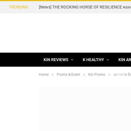
TRENDING
KIN REVIEWS
K HEALTHY
KIN A
»
»
»
Home
Promo & Event
Kin Promo
เยาวราช ธีม