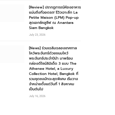
[Review] ปรากฏการณ์ห้องอาหาร
แน่นถึงที่จอดรถ! รีวิวเจาะลึก La
Petite Maison (LPM) Pop-up
สุดเอกซ์คลูซีฟ ณ Anantara
Siam Bangkok
July 23, 2026
[News] ร่วมเฉลิมฉลองเทศกาล
ไหว้พระจันทร์ด้วยขนมไหว้
พระจันทร์ประจำปีม้า มาพร้อม
กล่องดีไซน์ลิมิเต็ด 3 แบบ The
Athenee Hotel, a Luxury
Collection Hotel, Bangkok ที่
รวมชุดชงมัทฉะสุดพิเศษ เริ่มวาง
จำหน่ายตั้งแต่วันที่ 1 สิงหาคม
เป็นต้นไป
July 16, 2026