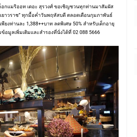
ค็อกแมริออท เดอะ สุรวงศ์ ขอเชิญชวนทุกท่านมาสัมผัส
าวราช” ทุกมื้อค่ำวันพฤหัสบดี ตลอดเดือนกุมภาพันธ์
้น เพียงท่านละ 1,388++บาท ลดพิเศษ 50% สำหรับเด็กอายุ
ข้อมูลเพิ่มเติมและสำรองที่นั่งได้ที่ 02 088 5666