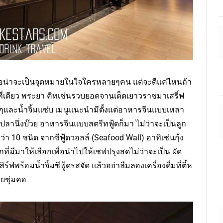
เบื่อน่าจะเป็นจุดหมายในใจใครหลายๆคน แต่จะดีแค่ไหนถ้า
เดียว พระยา คิทเช่นรวบยอดจานเด็ดเยาวราชมาเสริ์ฟ
ๆและน้ำจิ้มแซ่บ เมนูแนะนำมีตั้งแต่อาหารจีนแบบเหลา
 ปลานึ่งบ๊วย อาหารจีนแบบสตรีทฟู้ดก็มา ไม่ว่าจะเป็นลูก
่า 10 ชนิด จากซีฟู้ดวอลล์ (Seafood Wall) อาทิเช่นกุ้ง
ที่มีมาให้เลือกเพื่อนำไปให้เชฟปรุงสดไม่ว่าจะเป็น ผัด
์ฟพร้อมน้ำจิ้มซีฟู้ดรสจัด แล้วอย่าลืมลองเครื่องดื่มที่ตี๋ห
วยชุ่มคอ