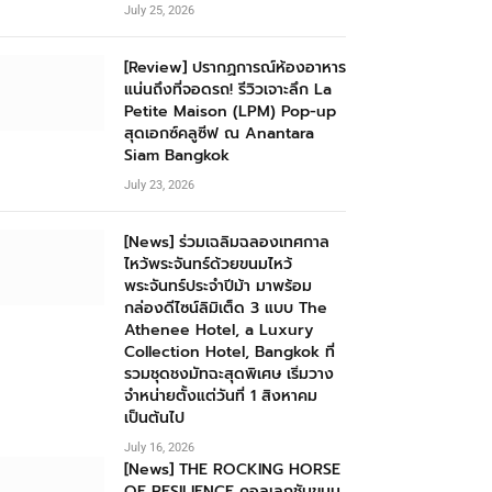
July 25, 2026
[Review] ปรากฏการณ์ห้องอาหาร
แน่นถึงที่จอดรถ! รีวิวเจาะลึก La
Petite Maison (LPM) Pop-up
สุดเอกซ์คลูซีฟ ณ Anantara
Siam Bangkok
July 23, 2026
[News] ร่วมเฉลิมฉลองเทศกาล
ไหว้พระจันทร์ด้วยขนมไหว้
พระจันทร์ประจำปีม้า มาพร้อม
กล่องดีไซน์ลิมิเต็ด 3 แบบ The
Athenee Hotel, a Luxury
Collection Hotel, Bangkok ที่
รวมชุดชงมัทฉะสุดพิเศษ เริ่มวาง
จำหน่ายตั้งแต่วันที่ 1 สิงหาคม
เป็นต้นไป
July 16, 2026
[News] THE ROCKING HORSE
OF RESILIENCE คอลเลกชันขนม