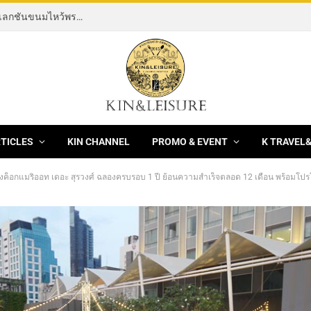
[News] THE ROCKING HORSE OF RESILIENCE คอลเลกชันขนมไหว้พระจันทร์ mooncake ประจำปี 2569 จากBanyan Tree Bangkok 1 สิงหาคม – 25 กันยายน 2569
RTICLES
KIN CHANNEL
PROMO & EVENT
K TRAVEL
ค็อกแมริออท เดอะ สุรวงศ์ ฉลองครบรอบ 1 ปี ย้อนความสำเร็จตลอด 12 เดือน พร้อมโป