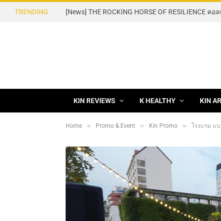
TRENDING
KIN REVIEWS
K HEALTHY
KIN A
»
»
»
Home
Promo & Event
Kin Promo
โรงแรม แบง