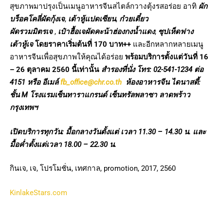
สุขภาพมาปรุงเป็นเมนูอาหารจีนสไตล์กวางตุ้งรสอร่อย อาทิ
ผัก
บร็อคโคลี่ผัดกุ้งเจ
,
เต้าหู้แปดเซียน
,
ก๋วยเตี๋ยว
ผัดรวมมิตรเจ
,
เป๋าฮื้อเจผัดคะน้าฮ่องกงน้ำแดง
,
ซุปเห็ดฟาง
เต้าหู้เจ
โดยราคาเริ่มต้นที่ 170 บาท++
และอีกหลากหลายเมนู
อาหารจีนเพื่อสุขภาพให้คุณได้อร่อย
พร้อมบริการตั้งแต่วันที่ 16
– 26 ตุลาคม 2560 นี้เท่านั้น
สำรองที่นั่ง โทร
: 02-541-1234 ต่อ
4151 หรือ อีเมล์
fb_office@chr.co.th
ห้องอาหารจีน ไดนาสตี้
:
ชั้น M โรงแรมเซ็นทาราแกรนด์ เซ็นทรัลพลาซา ลาดพร้าว
กรุงเทพฯ
เปิดบริการทุกวัน
: มื้อกลางวันตั้งแต่ เวลา 11.30 – 14.30 น. และ
มื้อค่ำตั้งแต่เวลา 18.00 – 22.30 น.
กินเจ, เจ, โปรโมชั่น, เทศกาล, promotion, 2017, 2560
KinlakeStars.com