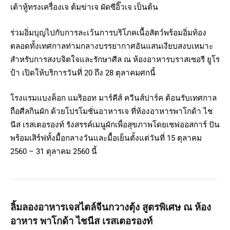
เต้าหู้ทรงเครื่องเจ ต้มข่าเจ ผัดซีอิ๊วเจ เป็นต้น
ร่วมอิ่มบุญไปกับการละเว้นการบริโภคเนื้อสัตว์พร้อมอิ่มท้อง
ตลอดทั้งเทศกาลท่ามกลางบรรยากาศอันแสนเงียบสงบเหมาะ
สำหรับการสงบจิตใจและรักษาศีล ณ ห้องอาหารบราสเซอรี ยูโร
ป้า เปิดให้บริการวันที่ 20 ถึง 28 ตุลาคมศกนี้
โรงแรมแบงค็อก แมริออท มาร์คีส์ ควีนส์ปาร์ค ต้อนรับเทศกาล
ถือศีลกินผัก ด้วยโปรโมชั่นอาหารเจ ที่ห้องอาหารพาโกด้า ไช
นีส เรสเตอรองท์ รังสรรค์เมนูผักเพื่อสุขภาพโดยเชฟออสการ์ ปัน
พร้อมเสิร์ฟทั้งมื้อกลางวันและมื้อเย็นตั้งแต่วันที่ 15 ตุลาคม
2560 – 31 ตุลาคม 2560 นี้
ลิ้มลองอาหารเจสไตล์จีนกวางตุ้ง สูตรพิเศษ ณ ห้อง
อาหาร พาโกด้า ไชนีส เรสเตอรองท์