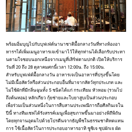
พร้อมอิ่มบุญไปกับบุฟเฟ่ต์นานาชาติมื้อกลางวันที่ทางห้องอา
หารฯได้เพิ่มเมนูอาหารเจเข้ามาไว้ให้ทุกท่านได้เลือกรับประทา
นตามใจชอบนอกเหนือจากเมนูที่เสิร์ฟตามปกติ เปิดให้บริการ
วันที่ 20 ถึง 28 ตุลาคมศกนี้เวลา 12:00น. ถึง 15:00น.
สำหรับบุฟเฟ่ต์มื้อกลางวัน อาหารเจเป็นอาหารที่ปรุงขึ้นโดย
ไม่มีเนื้อสัตว์หรือส่วนประกอบอื่นที่มาจากสัตว์ทุกประเภท และ
ไม่ใช้ผักที่มีกลิ่นฉุนทั้ง 5 ชนิดได้แก่ กระเทียม หัวหอม (รวมไป
ถึงต้นหอม) หลักเกียว กุ้ยช่ายและใบยาสูบเป็นส่วนประกอบ
เพื่อร่วมเป็นส่วนหนึ่งในการสืบสานประเพณีการถือศีลกินเจใน
ปีนี้ ทางทีมเชฟได้รังสรรค์เมนูเพื่อสุขภาพขึ้นมาอย่างพิถีพิถัน
โดยทุกจานอุดมไปด้วยโปรตีนจากธัญพืชในธรรมชาติทดแทน
การ ใช้เนื้อสัตว์ในการประกอบอาหารอาทิ ซูชิเจ ซุปผักเจ ผัด