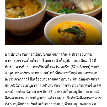
มาเปิดประสบการณ์อิ่มบุญกับเทศกาลกินเจ ที่เรารวบรวม
อาหารเจจานเด็ดทั้งจากไทยและทั่วทั้งภูมิภาคเอเชียมาไว้ที่
ห้องอาหารห้องอาหารฟิฟท์ตี้ เซเว่น สตรีท (57th Street) พบกับ
เมนูอะลาคาร์ทหลากหลายสไตล์ ที่คัดสรรวัตถุดิบคุณภาพและ
ละเว้นจากการใช้เครื่องปรุงจากสัตว์ทุกประเภท ฉลองเทศกาล
กินเจปีนี้ด้วยเมนูอาหารเจที่ปรุงสดจากครัว ด้วยวัตถุดิบชั้นเลิศ
และผักออร์แกนิคหลากชนิด สร้างสรรค์เป็นเมนูที่นอกจากจะมี
สีสันสวยงาม รสชาติถูกปากแล้ว เชฟเรายังคำนึงถึงสารอาหาร
ทั้ง 5 หมู่อีกด้วย เริ่มต้นเส้นทางสายบุญด้วยเมนูแกงแกงเผ็ด