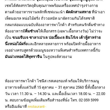
เชฟได้คัดสรรวัตถุดิบคุณภาพพร้อมเครื่องเทศบำรุงร่างกาย
ตามด้วยอาหารจานหลักที่เชฟแนะนำ
ผัดผักสามสหาย
ที่นำเอา
เห็ดมอเรล หน่อไม้ฝรั่ง ถั่ววอลนัท มาผัดรวมกันได้รสชาติ
กลมกล่อมแบบฉบับห้องอาหารพาโกด้า สำหรับคนรักติ่มซำทาง
ห้องอาหารมี
ติ่มซำเจ
ให้เลือกสรร (เฉพาะมื้อกลางวัน) ไม่ว่าจะ
เป็น
ขนมจีบเจ ซาลาเปาเจ ปอเปี๊ยะเจ ฝันโก๋เจ เต้าหู้สาหร่าย
นึ่งหน่อไม้ฝรั่ง
และอีกหลายหลายการ พร้อมปิดท้ายมื้ออาหาร
เจอย่างครบสูตรด้วยเมนูของหวานพิเศษสำหรับเทศกาลนี้กับ
มันม่วงทอดไส้พุทราจีน
ในรูปหงส์สวยงาม
ห้องอาหารพาโกด้า ไชนีส เรสเตอรองท์ พร้อมให้บริการเมนู
อาหารเจตั้งแต่วันที่ 15 ตุลาคม – 31 ตุลาคม 2560 นี้ทั้งมื้อกลาง
วัน เวลา 11.30 น. – 14.30 น. และมื้อเย็นเวลา 18.00 น. – 22.00
น. สอบถามข้อมูลเพิ่มเติมหรือสำรองที่นั่ง โทร. 02 059 5999
หรืออีเมล์มาที่
restaurant-