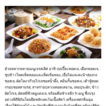
ด้วยหลากหลายเมนูเจรสเลิศ อาทิ ปอเปี๊ยะทอดเจ, เผือกทอดเจ,
ซุปข้าวโพดเห็ดหอมและเห็ดเข็มทอง, เยื่อไผ่และคะน้าฮ่องกง
ซอสเจ, ผัดโหงวก๊วยไก่เจซอสน้ำผึ้ง, หมิ่นกั๊นซอสเจ, เต้าหู้ทอด
กรอบซอสสามรส, สาหร่ายปลาเจทอดเสฉวน, เทมปุระผัก, ข้าว
ผัดไก่เจ, ผัดหมี่ซั่วหมูแดงเจ, พร้อมติ่มซำเจอีก 9 เมนู ซึ่งปรุง
อย่างพิถีพิถันโดยยึดหลักงดเว้นเนื้อสัตว์ เครื่องเทศกลิ่นฉุน
เลือกใช้ผักผลไม้ และวัตถุดิบที่ทำจากแป้งน้อยที่สุด พร้อมเสิร์ฟ