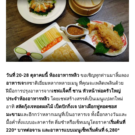
วันที่ 20-2
8 ตุลาคมนี้
ห้องอาหารหลิว
ขอเชิญทุกท่านมาลิ้มลอง
อาหารเจ
รสชาติเยี่ยมหลากหลายเมนู ที่คุณจะเพลิดเพลินด้วย
ฝีมือการปรุงอาหารจาก
เชฟแจ็คกี้ ชาน หัวหน้าพ่อครัวใหญ่
ประจำห้องอาหารหลิว
โดยเชฟสร้างสรรค์เป็นเมนูแปลกใหม่
อาทิ
สลัดกุ้งเจทอดผลไม้
เป็ดปักกิ่งเจ
ปลาเผือกฟูทอดซอส
มะขาม
และอีกกว่าหลากเมนูที่เป็นอาหารเจ ทั้งมื้อกลางวันและ
มื้อค่ำทั้งแบบอะลาคาร์ท ติ่มซำหรือเซ็ทเมนูโดยราคา
เริ่มต้นที่
220* บาทต่อจาน และอาหารแบบเมนูเซ็ทเริ่มต้นที่ 6
,280*