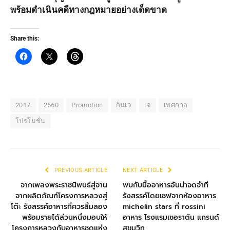
พร้อมดำเนินคดีทางกฎหมายอย่างเด็ดขาด
Share this:
2017
2560
Promotion
กินเจ
เจ
เทศกาล
โปรโมชั่น
PREVIOUS ARTICLE
NEXT ARTICLE
จากเพลงพระราชนิพนธ์สู่จาน
พบกับมื้ออาหารอันน่าจดจำที่
จากผลิตภัณฑ์โครงการหลวงสู่
รังสรรค์โดยเชฟจากห้องอาหาร
โต๊ะ รังสรรค์อาหารที่ควรลิ้มลอง
michelin stars ที่ rossini
พร้อมรายได้ส่วนหนึ่งมอบให้
อาหาร โรงแรมเชอราตัน แกรนด์
โครงการหลวงกับอาหารชุดแห่ง
สุขุมวิท