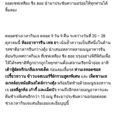
ยอดเชฟเหลียง ชิง ฮอย นำมาประชันความอร่อยให้ทุกท่านได้
ลิ้มลอง
ตลอดช่วงเวลากินเจ ตลอด 9 วัน 9 คืน ระหว่างวันที่ 20 – 28
ตุลาคมนี้
ห้องอาหารจีน เฟย ยา
เน้นย้ำความเป็นที่หนึ่งในด้าน
รสชาติอาหารจีนกวางตุ้ง นำเสนอหลากหลายเมนูอาหารจีน
ต้อนรับเทศกาลกินเจ ที่เชฟเหลียง ชิง ฮอย ปรุงอย่างพิถีพิถันเพื่อ
ให้ได้รสชาติที่ถูกปากถูกใจทุกท่านตั้งแต่จานเรียกน้ำย่อย อาทิ
เต้าหู้ผัดพริกเกลือเจรสเด็ด
ก่อนลองลิ้มรส
ห่านเจทอดซอส
เปรี้ยวหวาน ข้าวแจสเบอร์รี่ผักรวมสูตรพิเศษ
และ
เห็ดชานเท
อเรลล์อบหม้อดินสไตล์กวางตุ้ง
พร้อมปิดท้ายด้วยเมนูของหวาน
เจ
เยลลี่ลูกท้อ เก๋ากี้ และเม็ดบัว
รวมถึงอีกหลายเมนูอาหารและ
ติ่มซำเจพิเศษอีกกว่า 15 เมนู ที่จะมาประชันความอร่อยตลอด
ช่วงเวลากินเจแสนอิ่มเอมและอิ่มบุญนี้