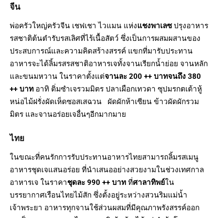
จีน
พ่อครัวใหญ่ครัวจีน เชฟเชา ไวแมน แห่ง
แชงพาเลซ
ปรุงอาหาร
รสชาติต้นตำรับรสเลิศที่ไร้เนื้อสัตว์ ซึ่งเป็นการผสมผสานของ
ประสบการณ์และความคิดสร้างสรรค์ แขกที่มารับประทาน
อาหารจะได้ลิ้มรสรสชาติอาหารเจทั้งจานเรียกน้ำย่อย จานหลัก
และขนมหวาน ในราคาตั้งแต่
จานละ
200 ++ บาทจนถึง 380
++ บาท
อาทิ ติ่มซำเจรวมมิตร ปลาเผือกเทวดา ซุปมรกตเต้าหู้
หน่อไม้ฝรั่งผัดเห็ดซอสเสฉวน ผัดผักห้าเซียน ข้าวผัดผักรวม
มิตร และจานอร่อยเจอื่นๆอีกมากมาย
ไทย
ในขณะที่คนรักการรับประทานอาหารไทยสามารถลิ้มรสเมนู
อาหารชุดเจแสนอร่อย ที่นำเสนออย่างสวยงามในช่วงเทศกาล
อาหารเจ ในราคา
ชุดละ 990
++ บาท
ที่
ศาลาทิพย์
ใน
บรรยากาศเรือนไทยไม้สัก ซึ่งตั้งอยู่ระหว่างสวนริมแม่น้ำ
เจ้าพระยา อาหารทุกจานใช้ส่วนผสมที่มีคุณภาพรังสรรค์ออก