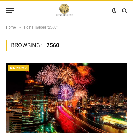
»
Home
Posts Tagged "2560"
BROWSING:
2560
KIN PROMO