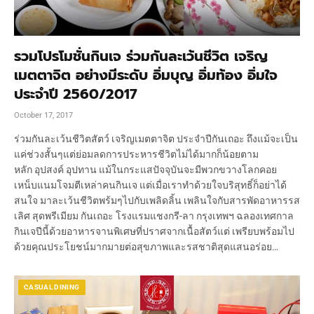
รวมโปรโมชั่นกินเจ ร่วมกันละเว้นชีวิต เจริญ
เมตตาจิต อย่างมีระดับ อิ่มบุญ อิ่มท้อง อิ่มใจ
ประจำปี 2560/2017
October 17, 2017
ร่วมกันละเว้นชีวิตสัตว์ เจริญเมตตาจิต ประจำปีกันเถอะ ถึงแม้จะเป็น
แค่ช่วงสั้นๆแต่ย่อมลดการประหารชีวิตไม่ได้มากก็น้อยตาม
หลัก อุปสงค์ อุปทาน แม้ในกระแสปัจจุบันจะมีพวกขวางโลกคอย
เหน็บแนมโจมตีเหล่าคนกินเจ แต่เมื่อเราทำด้วยใจบริสุทธิ์ก็อย่าได้
สนใจ มาละเว้นชีวิตพร้มๆไปกับเพลิดลิ้น เพลินใจกับสารพัดอาหารรส
เลิศ สุดพรีเมียม กันเถอะ โรงแรมแชงกรี-ลา กรุงเทพฯ ฉลองเทศกาล
กินเจปีนี้ด้วยอาหารจานพิเศษที่ปราศจากเนื้อสัตว์แต่ เพรียบพร้อมไป
ด้วยคุณประโยชน์มากมายต่อสุขภาพและรสชาติสุดแสนอร่อย…
CASUAL DINING