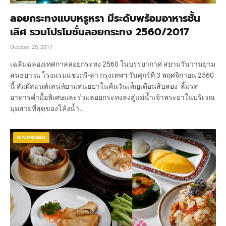
ลอยกระทงแบบหรูหรา มีระดับพร้อมอาหารชั้น
เลิศ รวมโปรโมชั่นลอยกระทง 2560/2017
October 25, 2017
เฉลิมฉลองเทศกาลลอยกระทง 2560 ในบรรยากาศ สยามวันวานยาม
สนธยา ณ โรงแรมแชงกรี-ลา กรุงเทพฯ วันศุกร์ที่ 3 พฤศจิกายน 2560
นี้ สัมผัสมนต์เสน่ห์ยามสนธยาในคืนวันเพ็ญเดือนสิบสอง ลิ้มรส
อาหารค่ำมื้อพิเศษและร่วมลอยกระทงลงสู่แม่น้ำเจ้าพระยาในบริเวณ
มุมสวยที่สุดของโค้งน้ำ…
KIN PROMO