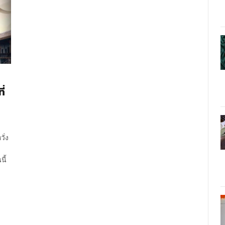
ี่
ั่ง
นี้