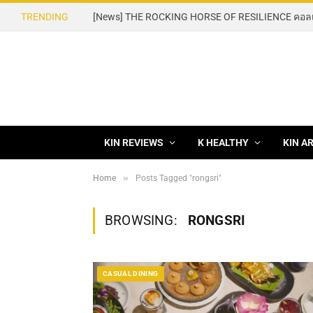
TRENDING
KIN REVIEWS
K HEALTHY
KIN A
»
Home
Posts Tagged "rongsri"
BROWSING:
RONGSRI
CASUAL DINING