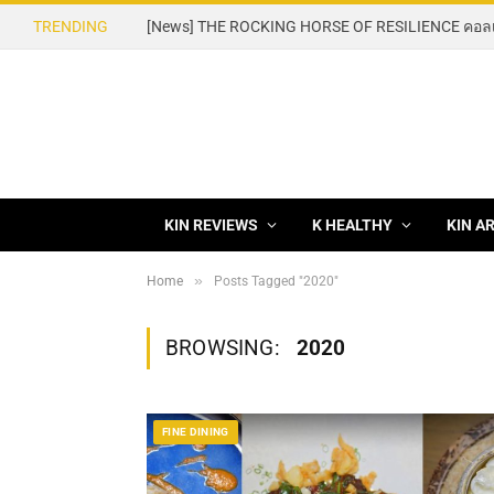
TRENDING
KIN REVIEWS
K HEALTHY
KIN A
»
Home
Posts Tagged "2020"
BROWSING:
2020
FINE DINING