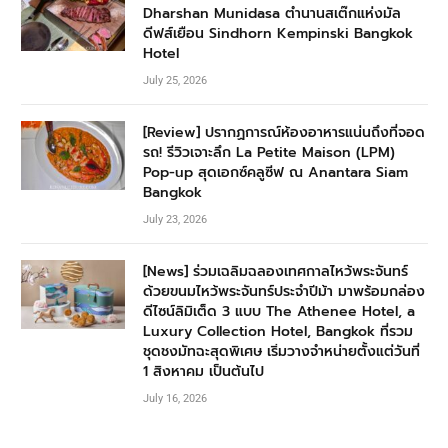
Dharshan Munidasa ตำนานสเต๊กแห่งมัล
ดีฟส์เยือน Sindhorn Kempinski Bangkok
Hotel
July 25, 2026
[Review] ปรากฏการณ์ห้องอาหารแน่นถึงที่จอด
รถ! รีวิวเจาะลึก La Petite Maison (LPM)
Pop-up สุดเอกซ์คลูซีฟ ณ Anantara Siam
Bangkok
July 23, 2026
[News] ร่วมเฉลิมฉลองเทศกาลไหว้พระจันทร์
ด้วยขนมไหว้พระจันทร์ประจำปีม้า มาพร้อมกล่อง
ดีไซน์ลิมิเต็ด 3 แบบ The Athenee Hotel, a
Luxury Collection Hotel, Bangkok ที่รวม
ชุดชงมัทฉะสุดพิเศษ เริ่มวางจำหน่ายตั้งแต่วันที่
1 สิงหาคม เป็นต้นไป
July 16, 2026