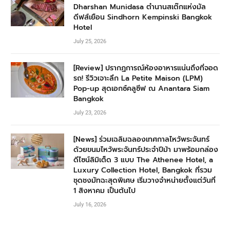
Dharshan Munidasa ตำนานสเต๊กแห่งมัล
ดีฟส์เยือน Sindhorn Kempinski Bangkok
Hotel
July 25, 2026
[Review] ปรากฏการณ์ห้องอาหารแน่นถึงที่จอด
รถ! รีวิวเจาะลึก La Petite Maison (LPM)
Pop-up สุดเอกซ์คลูซีฟ ณ Anantara Siam
Bangkok
July 23, 2026
[News] ร่วมเฉลิมฉลองเทศกาลไหว้พระจันทร์
ด้วยขนมไหว้พระจันทร์ประจำปีม้า มาพร้อมกล่อง
ดีไซน์ลิมิเต็ด 3 แบบ The Athenee Hotel, a
Luxury Collection Hotel, Bangkok ที่รวม
ชุดชงมัทฉะสุดพิเศษ เริ่มวางจำหน่ายตั้งแต่วันที่
1 สิงหาคม เป็นต้นไป
July 16, 2026