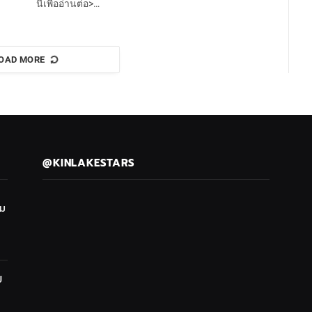
นี่เพื่ออ่านต่อ>…
OAD MORE
@KINLAKESTARS
ซม
ป