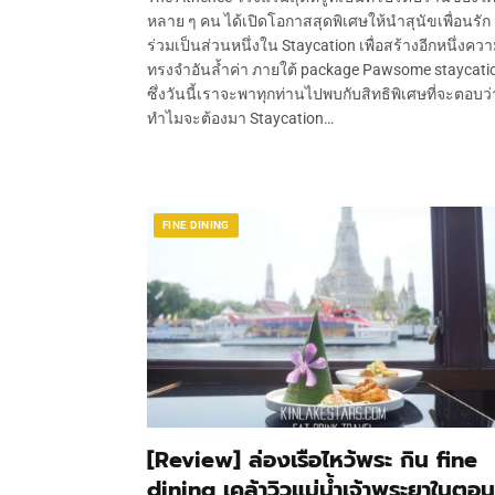
หลาย ๆ คน ได้เปิดโอกาสสุดพิเศษให้นำสุนัขเพื่อนรัก
ร่วมเป็นส่วนหนึ่งใน Staycation เพื่อสร้างอีกหนึ่งคว
ทรงจำอันล้ำค่า ภายใต้ package Pawsome staycati
ซึ่งวันนี้เราจะพาทุกท่านไปพบกับสิทธิพิเศษที่จะตอบว่
ทำไมจะต้องมา Staycation…
FINE DINING
[Review] ล่องเรือไหว้พระ กิน fine
dining เคล้าวิวแม่น้ำเจ้าพระยาในตอน