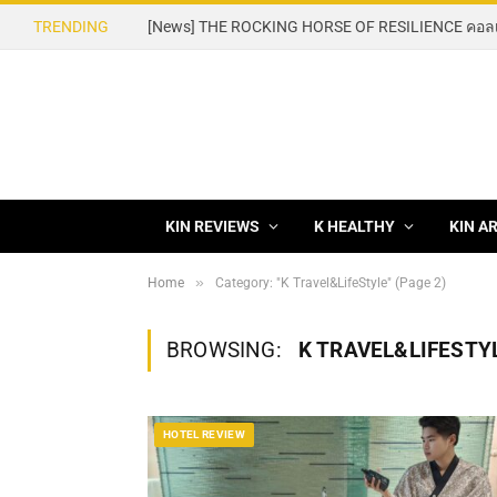
TRENDING
KIN REVIEWS
K HEALTHY
KIN A
»
Home
Category: "K Travel&LifeStyle" (Page 2)
BROWSING:
K TRAVEL&LIFESTY
HOTEL REVIEW