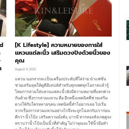
nd
[K Lifestyle] ความหมายของการใส่
ล
แหวนแต่ละนิ้ว เสริมดวงปังด้วยนิ้วของ
-
คุณ
า
August 9, 2022
แหวน นอกจากจะเป็นเครื่องประดับที่ใส่ง่าย นำแฟชั่น
ช่วยเสริมลุคให้ดูดีมีเสน่ห์สำหรับทุกเพศทุกโอกาสแล้วรู้
ไหมการสวมใส่แหวนแต่ละนิ้วยังมีความหมายที่แตกต่าง
กันด้วย ซึ่งการสวมแหวน คือ อีกหนึ่งเทคนิคที่ช่วยเสริม
ดวงให้กับใครหลายๆคน เทคนิคนี้ทำไม่ยากเลย ไปเริ่ม
จากเรื่องการสวมแหวนอย่างไรจึงจะถูกโฉลกกับเราก่อน
ดีกว่า นิ้วโป้ง: เสริมความมั่งคั่ง, บารมี หากลองสังเกตุดูจะ
ทราบว่านิ้วโป้งเป็นนิ้วที่สำคัญ ไม่ว่าคุณจะใช้นิ้วมือทำ