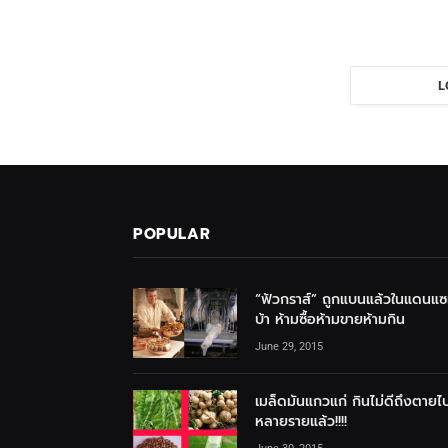
L
POPULAR
“ฟัวกราส์” ถูกแบนแล้วในแดนแ
บ้า ห้ามซื้อห้ามขายห้ามกิน
June 29, 2015
เมล็ดมันแกวแก่ กินไม่ดีถึงตายไ
หลายรายแล้ว!!!!