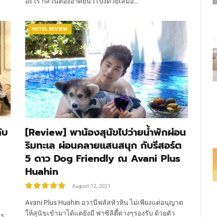
อะไร ก็ล้วนต้องอาศัยนิ้วโป้งด้วยเสมอ…
HOTEL REVIEW
ับ
[Review] พาน้องสุนัขไปว่ายน้ำพักผ่อน
ริมทะเล ผ่อนคลายแสนสนุก กับรีสอร์ต
5 ดาว Dog Friendly ณ Avani Plus
Huahin
August 12, 2021
9.8
Avani Plus Huahin อวานีพลัสหัวหิน ไม่เพียงแต่อนุญาต
ให้สุนัขเข้ามาได้แต่ยังมี ฟาซิลิตี้ต่างๆรองรับ​ ด้วยตัว
คร