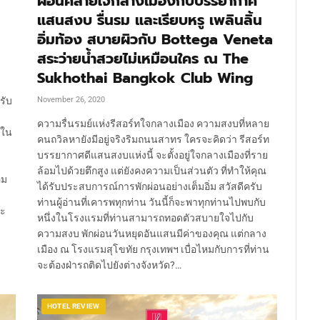
ผ่อนคลายใจกลางเมืองกับบรรยากาศ
แสนสงบ รื่นรม และเรียบหรู เพลินลิ้น
อิ่มท้อง สบายผิวกับ Bottega Veneta
สระว่ายน้ำสวยไม่เหมือนใคร ณ The
Sukhothai Bangkok Club Wing
รับ
November 26, 2020
ความรื่นรมย์แห่งรีสอร์ทใจกลางเมือง ความสงบที่หลาย
งใน
คนถวิลหายังมีอยู่จริงริมถนนสาทร​ ใครจะคิดว่า รีสอร์ท
บรรยากาศดีแสนสงบแห่งนี้ จะตั้งอยู่ใจกลางเมืองที่ราย
ล้อมไปด้วยตึกสูง แต่ยังคงความเป็นส่วนตัว ที่ทำให้คุณ
่ม
ได้รับประสบการณ์การพักผ่อนอย่างเต็มอิ่ม สวัสดีครับ
ท่านผู้อ่านที่เคารพทุกท่าน​ วันนี้ก็จะพาทุกท่านไปพบกับ
จะ
หนึ่งในโรงแรมที่ท่านสามารถทอดตัวสบายใจไปกับ
ความสงบ พักผ่อนวันหยุดอันแสนมีค่าของคุณ แต่กลาง
เมือง​ ณ​ โรงแรมสุโขทัย กรุงเทพฯ​ เบื่อไหมกับการที่ท่าน
จะต้องฝ่ารถติดไปยังต่างจังหวัด?…
HOTEL REVIEW